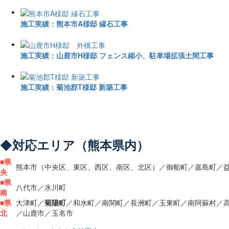
施工実績：熊本市A様邸 縁石工事
施工実績：山鹿市H様邸 フェンス縮小、駐車場拡張土間工事
施工実績：菊池郡T様邸 新築工事
◆
対応エリア（熊本県内）
■
県
熊本市（中央区、東区、西区、南区、北区）／御船町／嘉島町／
央
■
県
八代市／氷川町
南
■
県
大津町／
菊陽町
／和水町／南関町／長洲町／玉東町／南阿蘇村／
北
／山鹿市／玉名市