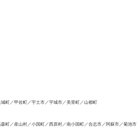
益城町／甲佐町／宇土市／宇城市／美里町／山都町
高森町／産山村／小国町／西原村／南小国町／合志市／阿蘇市／菊池市