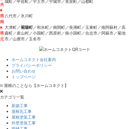
城町／甲佐町／宇土市／宇城市／美里町／山都町
央
■
県
八代市／氷川町
南
■
大津町／
菊陽町
／和水町／南関町／長洲町／玉東町／南阿蘇村／高
県
森町／産山村／小国町／西原村／南小国町／合志市／阿蘇市／菊池
北
市／山鹿市／玉名市
ホームコネクト会社案内
プライバシーポリシー
お問い合わせ
トップページ
© 屋根のことなら【ホームコネクト】
カテゴリ一覧
新築工事
屋根瓦工事
屋根塗装工事
外壁塗装工事
雨樋工事